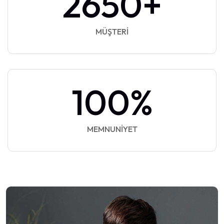
2650
+
MÜŞTERI
100
%
MEMNUNIYET