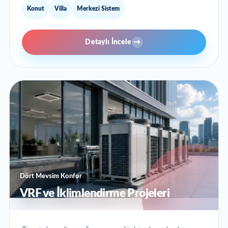
Konut
Villa
Merkezi Sistem
Detaylı İncele
→
Dört Mevsim Konfor
VRF ve İklimlendirme Projeleri