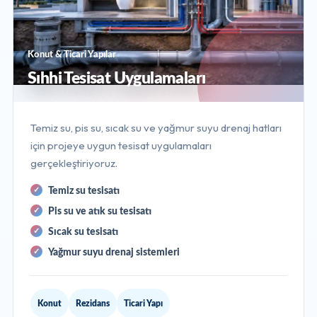
Konut & Ticari Yapılar
Sıhhi Tesisat Uygulamaları
Temiz su, pis su, sıcak su ve yağmur suyu drenaj hatları
için projeye uygun tesisat uygulamaları
gerçekleştiriyoruz.
Temiz su tesisatı
Pis su ve atık su tesisatı
Sıcak su tesisatı
Yağmur suyu drenaj sistemleri
Konut
Rezidans
Ticari Yapı