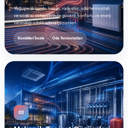
Yoğuşmalı kombi, kazan, radyatör, oda termostatı
ve sıcak su sistemlerinde güvenli, konforlu ve enerji
verimliliği odaklı ısıtma çözümleri.
Kombileri İncele
Oda Termostatları
03