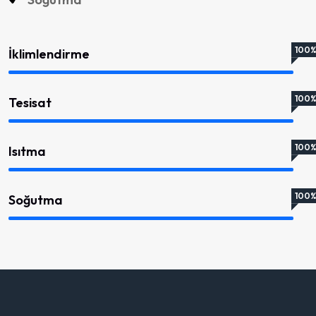
100
İklimlendirme
100
Tesisat
100
Isıtma
100
Soğutma