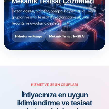
Mekanik Tesisat Çözümleri
Kazan dairesi, hidrofor, pompa, boyler, PPRC, vana
grupları ve sıhhi tesisat ihtiyaçlarında keşif, ürün
tedariği ve uygulama desteği.
Hidrofor ve Pompa
Mekanik Tesisat Teklifi Al
HIZMET VE ÜRÜN GRUPLARI
İhtiyacınıza en uygun
iklimlendirme ve tesisat