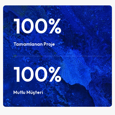
100
%
Tamamlanan Proje
100
%
Mutlu Müşteri