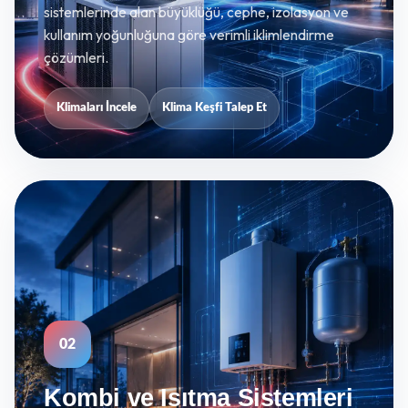
sistemlerinde alan büyüklüğü, cephe, izolasyon ve
kullanım yoğunluğuna göre verimli iklimlendirme
çözümleri.
Klimaları İncele
Klima Keşfi Talep Et
02
Kombi ve Isıtma Sistemleri